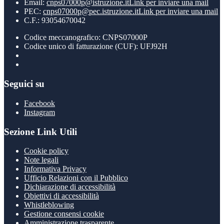
Email:
cnps07000p@istruzione.it
Link per inviare una mail
PEC:
cnps07000p@pec.istruzione.it
Link per inviare una mail
C.F.: 93054670042
Codice meccanografico: CNPS07000P
Codice unico di fatturazione (CUF): UFJ92H
Seguici su
Facebook
Instagram
Sezione Link Utili
Cookie policy
Note legali
Informativa Privacy
Ufficio Relazioni con il Pubblico
Dichiarazione di accessibilità
Obiettivi di accessibilità
Whistleblowing
Gestione consensi cookie
Amministrazione trasparente