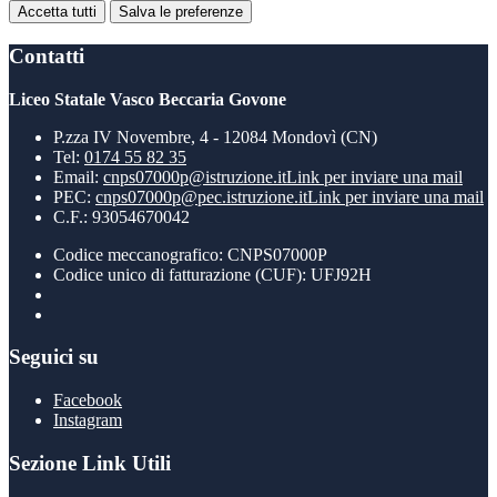
Accetta tutti
Salva le preferenze
Contatti
Liceo Statale Vasco Beccaria Govone
P.zza IV Novembre, 4 - 12084 Mondovì (CN)
Tel:
0174 55 82 35
Email:
cnps07000p@istruzione.it
Link per inviare una mail
PEC:
cnps07000p@pec.istruzione.it
Link per inviare una mail
C.F.: 93054670042
Codice meccanografico: CNPS07000P
Codice unico di fatturazione (CUF): UFJ92H
Seguici su
Facebook
Instagram
Sezione Link Utili