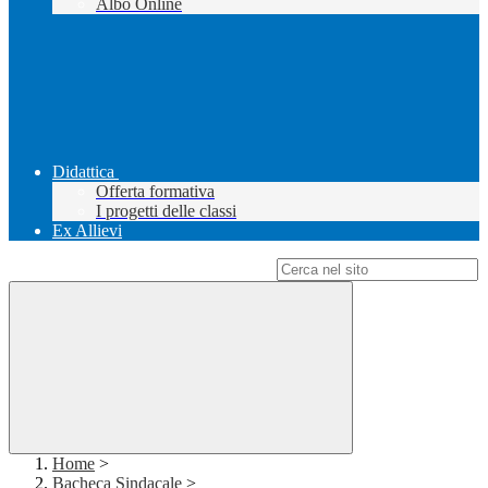
Albo Online
Didattica
Offerta formativa
I progetti delle classi
Ex Allievi
Campo di ricerca per le pagine del sito
Home
>
Bacheca Sindacale
>