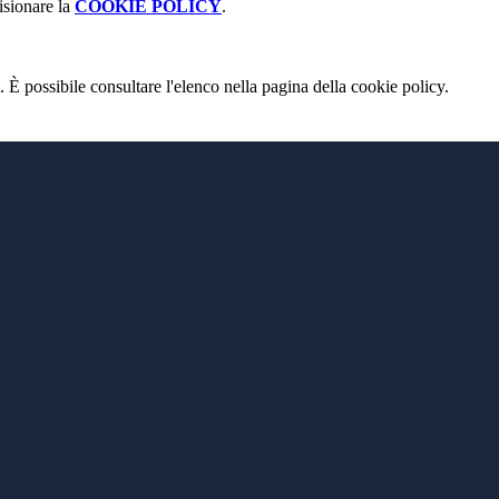
isionare la
COOKIE POLICY
.
 È possibile consultare l'elenco nella pagina della cookie policy.