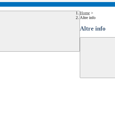
Home
>
Altre info
Altre info