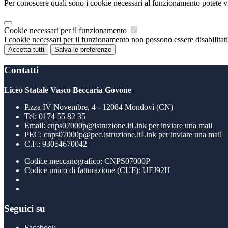
Per conoscere quali sono i cookie necessari al funzionamento potete v
Cookie necessari per il funzionamento
I cookie necessari per il funzionamento non possono essere disabilitati.
Accetta tutti
Salva le preferenze
Contatti
Liceo Statale Vasco Beccaria Govone
P.zza IV Novembre, 4 - 12084 Mondovì (CN)
Tel:
0174 55 82 35
Email:
cnps07000p@istruzione.it
Link per inviare una mail
PEC:
cnps07000p@pec.istruzione.it
Link per inviare una mail
C.F.: 93054670042
Codice meccanografico: CNPS07000P
Codice unico di fatturazione (CUF): UFJ92H
Seguici su
Facebook