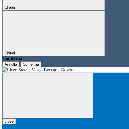
Chiudi
Chiudi
Conferma
Annulla
Conferma
close