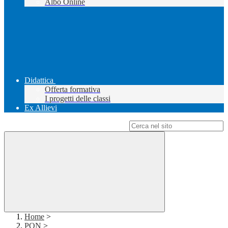
Albo Online
Didattica
Offerta formativa
I progetti delle classi
Ex Allievi
Campo di ricerca per le pagine del sito
Home
>
PON
>