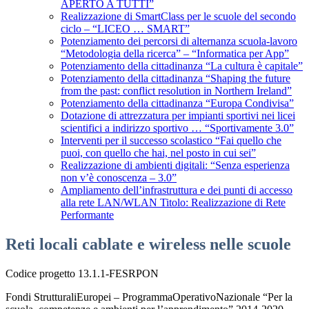
APERTO A TUTTI”
Realizzazione di SmartClass per le scuole del secondo
ciclo – “LICEO … SMART”
Potenziamento dei percorsi di alternanza scuola-lavoro
“Metodologia della ricerca” – “Informatica per App”
Potenziamento della cittadinanza “La cultura è capitale”
Potenziamento della cittadinanza “Shaping the future
from the past: conflict resolution in Northern Ireland”
Potenziamento della cittadinanza “Europa Condivisa”
Dotazione di attrezzatura per impianti sportivi nei licei
scientifici a indirizzo sportivo … “Sportivamente 3.0”
Interventi per il successo scolastico “Fai quello che
puoi, con quello che hai, nel posto in cui sei”
Realizzazione di ambienti digitali: “Senza esperienza
non v’è conoscenza – 3.0”
Ampliamento dell’infrastruttura e dei punti di accesso
alla rete LAN/WLAN Titolo: Realizzazione di Rete
Performante
Reti locali cablate e wireless nelle scuole
Codice progetto 13.1.1-FESRPON
Fondi StrutturaliEuropei – ProgrammaOperativoNazionale “Per la