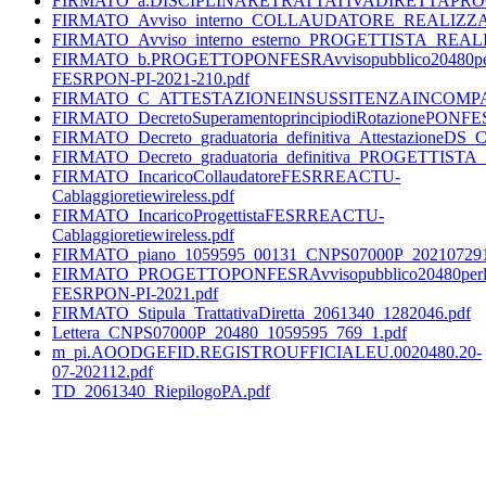
FIRMATO_a.DISCIPLINARETRATTATIVADIRETTAPRO
FIRMATO_Avviso_interno_COLLAUDATORE_REALIZZA
FIRMATO_Avviso_interno_esterno_PROGETTISTA_REAL
FIRMATO_b.PROGETTOPONFESRAvvisopubblico20480perlareal
FESRPON-PI-2021-210.pdf
FIRMATO_C_ATTESTAZIONEINSUSSITENZAINCOMPATIB
FIRMATO_DecretoSuperamentoprincipiodiRotazionePON
FIRMATO_Decreto_graduatoria_definitiva_Attestazi
FIRMATO_Decreto_graduatoria_definitiva_PROGETTIS
FIRMATO_IncaricoCollaudatoreFESRREACTU-
Cablaggioretiewireless.pdf
FIRMATO_IncaricoProgettistaFESRREACTU-
Cablaggioretiewireless.pdf
FIRMATO_piano_1059595_00131_CNPS07000P_202107291
FIRMATO_PROGETTOPONFESRAvvisopubblico20480perlarealiz
FESRPON-PI-2021.pdf
FIRMATO_Stipula_TrattativaDiretta_2061340_1282046.pdf
Lettera_CNPS07000P_20480_1059595_769_1.pdf
m_pi.AOODGEFID.REGISTROUFFICIALEU.0020480.20-
07-202112.pdf
TD_2061340_RiepilogoPA.pdf