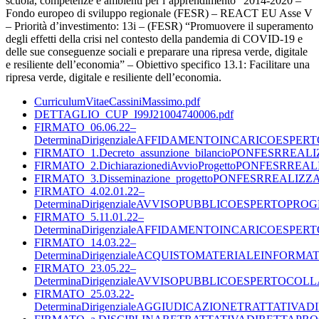
scuola, competenze e ambienti per l’apprendimento” 2014-2020 –
Fondo europeo di sviluppo regionale (FESR) – REACT EU Asse V
– Priorità d’investimento: 13i – (FESR) “Promuovere il superamento
degli effetti della crisi nel contesto della pandemia di COVID-19 e
delle sue conseguenze sociali e preparare una ripresa verde, digitale
e resiliente dell’economia” – Obiettivo specifico 13.1: Facilitare una
ripresa verde, digitale e resiliente dell’economia.
CurriculumVitaeCassiniMassimo.pdf
DETTAGLIO_CUP_I99J21004740006.pdf
FIRMATO_06.06.22–
DeterminaDirigenzialeAFFIDAMENTOINCARICOESP
FIRMATO_1.Decreto_assunzione_bilancioPONFESRREAL
FIRMATO_2.DichiarazionediAvvioProgettoPONFESRREA
FIRMATO_3.Disseminazione_progettoPONFESRREALIZZ
FIRMATO_4.02.01.22–
DeterminaDirigenzialeAVVISOPUBBLICOESPERTOPR
FIRMATO_5.11.01.22–
DeterminaDirigenzialeAFFIDAMENTOINCARICOESPE
FIRMATO_14.03.22–
DeterminaDirigenzialeACQUISTOMATERIALEINFORM
FIRMATO_23.05.22–
DeterminaDirigenzialeAVVISOPUBBLICOESPERTOC
FIRMATO_25.03.22-
DeterminaDirigenzialeAGGIUDICAZIONETRATTATIV