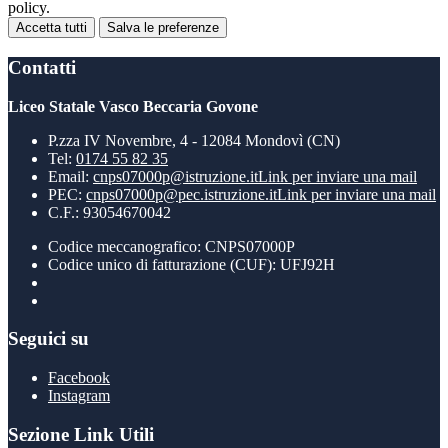
policy.
Accetta tutti
Salva le preferenze
Contatti
Liceo Statale Vasco Beccaria Govone
P.zza IV Novembre, 4 - 12084 Mondovì (CN)
Tel:
0174 55 82 35
Email:
cnps07000p@istruzione.it
Link per inviare una mail
PEC:
cnps07000p@pec.istruzione.it
Link per inviare una mail
C.F.: 93054670042
Codice meccanografico: CNPS07000P
Codice unico di fatturazione (CUF): UFJ92H
Seguici su
Facebook
Instagram
Sezione Link Utili