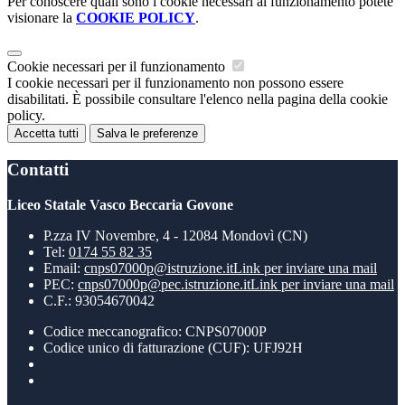
Per conoscere quali sono i cookie necessari al funzionamento potete
visionare la
COOKIE POLICY
.
Cookie necessari per il funzionamento
I cookie necessari per il funzionamento non possono essere
disabilitati. È possibile consultare l'elenco nella pagina della cookie
policy.
Accetta tutti
Salva le preferenze
Contatti
Liceo Statale Vasco Beccaria Govone
P.zza IV Novembre, 4 - 12084 Mondovì (CN)
Tel:
0174 55 82 35
Email:
cnps07000p@istruzione.it
Link per inviare una mail
PEC:
cnps07000p@pec.istruzione.it
Link per inviare una mail
C.F.: 93054670042
Codice meccanografico: CNPS07000P
Codice unico di fatturazione (CUF): UFJ92H