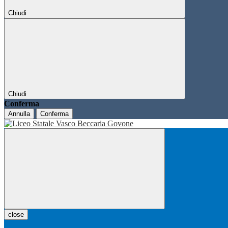
Chiudi
Chiudi
Conferma
Annulla
Conferma
close