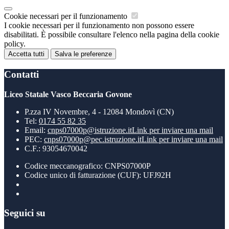
Cookie necessari per il funzionamento
I cookie necessari per il funzionamento non possono essere
disabilitati. È possibile consultare l'elenco nella pagina della cookie
policy.
Accetta tutti
Salva le preferenze
Contatti
Liceo Statale Vasco Beccaria Govone
P.zza IV Novembre, 4 - 12084 Mondovì (CN)
Tel:
0174 55 82 35
Email:
cnps07000p@istruzione.it
Link per inviare una mail
PEC:
cnps07000p@pec.istruzione.it
Link per inviare una mail
C.F.: 93054670042
Codice meccanografico: CNPS07000P
Codice unico di fatturazione (CUF): UFJ92H
Seguici su