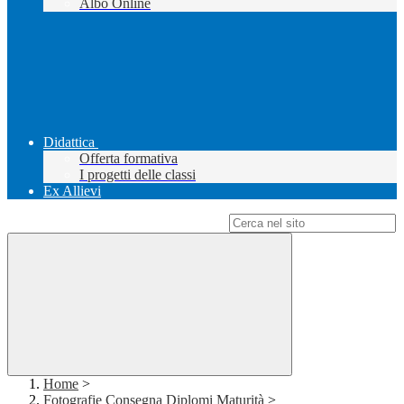
Albo Online
Didattica
Offerta formativa
I progetti delle classi
Ex Allievi
Campo di ricerca per le pagine del sito
Home
>
Fotografie Consegna Diplomi Maturità
>