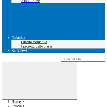
Albo Online
Didattica
Offerta formativa
I progetti delle classi
Ex Allievi
Campo di ricerca per le pagine del sito
Home
>
Scuola
>