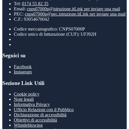
Tel:
0174 55 82 35
Email:
cnps07000p@istruzione.it
Link per inviare una mail
PEC:
cnps07000p@pec.istruzione.it
Link per inviare una mail
C.F.: 93054670042
Codice meccanografico: CNPS07000P
Codice unico di fatturazione (CUF): UFJ92H
Seguici su
Facebook
Instagram
Sezione Link Utili
Cookie policy
Note legali
Informativa Privacy
Ufficio Relazioni con il Pubblico
Dichiarazione di accessibilità
Obiettivi di accessibilità
Whistleblowing