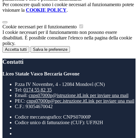
Per conoscere quali sono i cookie necessari al funzionamento potete
visionare la
COOKIE POLICY
.
Cookie necessari per il funzionamento
I cookie necessari per il funzionamento non possono essere
disabilitati. È possibile consultare l'elenco nella pagina della cookie
policy.
Accetta tutti
Salva le preferenze
Contatti
Liceo Statale Vasco Beccaria Govone
P.zza IV Novembre, 4 - 12084 Mondovì (CN)
Tel:
0174 55 82 35
Email:
cnps07000p@istruzione.it
Link per inviare una mail
PEC:
cnps07000p@pec.istruzione.it
Link per inviare una mail
C.F.: 93054670042
Codice meccanografico: CNPS07000P
Codice unico di fatturazione (CUF): UFJ92H