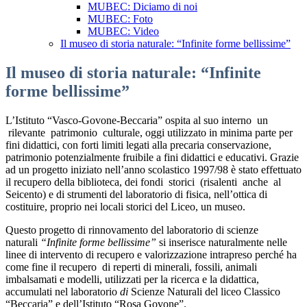
MUBEC: Diciamo di noi
MUBEC: Foto
MUBEC: Video
Il museo di storia naturale: “Infinite forme bellissime”
Il museo di storia naturale: “Infinite
forme bellissime”
L’Istituto “Vasco-Govone-Beccaria” ospita al suo interno un
rilevante patrimonio culturale, oggi utilizzato in minima parte per
fini didattici, con forti limiti legati alla precaria conservazione,
patrimonio potenzialmente fruibile a fini didattici e educativi. Grazie
ad un progetto iniziato nell’anno scolastico 1997/98 è stato effettuato
il recupero della biblioteca, dei fondi storici (risalenti anche al
Seicento) e di strumenti del laboratorio di fisica, nell’ottica di
costituire, proprio nei locali storici del Liceo, un museo.
Questo progetto di rinnovamento del laboratorio di scienze
naturali
“Infinite forme bellissime”
si inserisce naturalmente nelle
linee di intervento di recupero e valorizzazione intrapreso perché ha
come fine il recupero di reperti di minerali, fossili, animali
imbalsamati e modelli, utilizzati per la ricerca e la didattica,
accumulati nel laboratorio
di
Scienze Naturali del liceo Classico
“Beccaria” e dell’Istituto “Rosa Govone”.