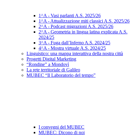
1^A - Vasi parlanti A.S. 2025/26
1^A - Attualizzazione miti classici A.S. 2025/26
2^A - Podcast migrazioni A.S. 2025/26
2^A - Geometria in lingua latina explicata A.S.
2024/25
3^A - Fuga dall’Inferno A.S. 2024/25
4^A - Mostra virtuale A.S. 2024/25
Linguistico: una mappa interattiva della nostra città
Progetti Digital Marketing
“Rondine” a Mondovì
La rete territoriale di Galileo
MUBEC “Il Laboratorio del tempo”
I convegni del MUBEC
MUBEC: Dicono di noi