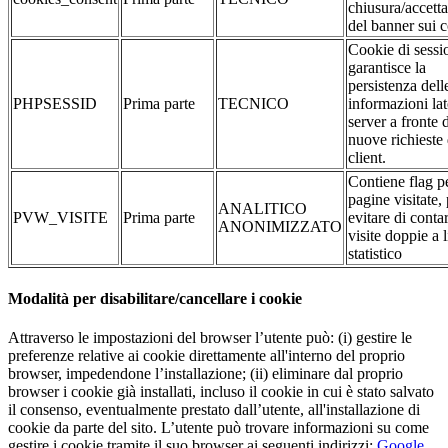
chiusura/accett
del banner sui 
Cookie di sessi
garantisce la
persistenza dell
PHPSESSID
Prima parte
TECNICO
informazioni la
server a fronte 
nuove richieste 
client.
Contiene flag pe
pagine visitate,
ANALITICO
PVW_VISITE
Prima parte
evitare di conta
ANONIMIZZATO
visite doppie a l
statistico
Modalità per disabilitare/cancellare i cookie
Attraverso le impostazioni del browser l’utente può: (i) gestire le
preferenze relative ai cookie direttamente all'interno del proprio
browser, impedendone l’installazione; (ii) eliminare dal proprio
browser i cookie già installati, incluso il cookie in cui è stato salvato
il consenso, eventualmente prestato dall’utente, all'installazione di
cookie da parte del sito. L’utente può trovare informazioni su come
gestire i cookie tramite il suo browser ai seguenti indirizzi:
Google