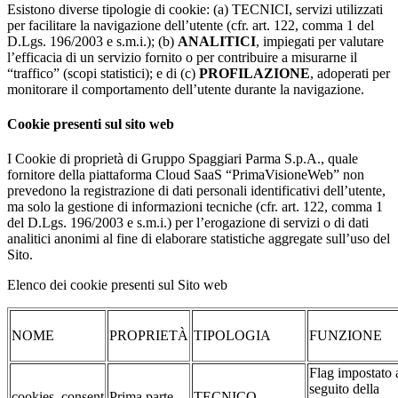
Esistono diverse tipologie di cookie: (a) TECNICI, servizi utilizzati
per facilitare la navigazione dell’utente (cfr. art. 122, comma 1 del
D.Lgs. 196/2003 e s.m.i.); (b)
ANALITICI
, impiegati per valutare
l’efficacia di un servizio fornito o per contribuire a misurarne il
“traffico” (scopi statistici); e di (c)
PROFILAZIONE
, adoperati per
monitorare il comportamento dell’utente durante la navigazione.
Cookie presenti sul sito web
I Cookie di proprietà di Gruppo Spaggiari Parma S.p.A., quale
fornitore della piattaforma Cloud SaaS “PrimaVisioneWeb” non
prevedono la registrazione di dati personali identificativi dell’utente,
ma solo la gestione di informazioni tecniche (cfr. art. 122, comma 1
del D.Lgs. 196/2003 e s.m.i.) per l’erogazione di servizi o di dati
analitici anonimi al fine di elaborare statistiche aggregate sull’uso del
Sito.
Elenco dei cookie presenti sul Sito web
NOME
PROPRIETÀ
TIPOLOGIA
FUNZIONE
Flag impostato 
seguito della
cookies_consent
Prima parte
TECNICO