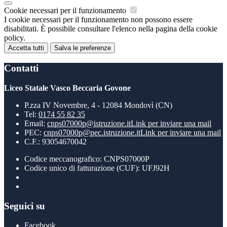
Cookie necessari per il funzionamento
I cookie necessari per il funzionamento non possono essere
disabilitati. È possibile consultare l'elenco nella pagina della cookie
policy.
Accetta tutti
Salva le preferenze
Contatti
Liceo Statale Vasco Beccaria Govone
P.zza IV Novembre, 4 - 12084 Mondovì (CN)
Tel:
0174 55 82 35
Email:
cnps07000p@istruzione.it
Link per inviare una mail
PEC:
cnps07000p@pec.istruzione.it
Link per inviare una mail
C.F.: 93054670042
Codice meccanografico: CNPS07000P
Codice unico di fatturazione (CUF): UFJ92H
Seguici su
Facebook