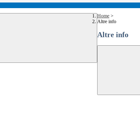
Home
>
Altre info
Altre info