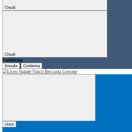
Chiudi
Chiudi
Conferma
Annulla
Conferma
close