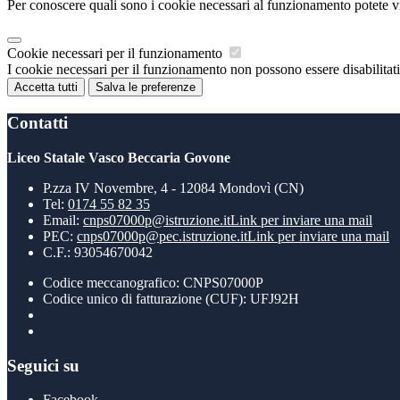
Per conoscere quali sono i cookie necessari al funzionamento potete v
Cookie necessari per il funzionamento
I cookie necessari per il funzionamento non possono essere disabilitati.
Accetta tutti
Salva le preferenze
Contatti
Liceo Statale Vasco Beccaria Govone
P.zza IV Novembre, 4 - 12084 Mondovì (CN)
Tel:
0174 55 82 35
Email:
cnps07000p@istruzione.it
Link per inviare una mail
PEC:
cnps07000p@pec.istruzione.it
Link per inviare una mail
C.F.: 93054670042
Codice meccanografico: CNPS07000P
Codice unico di fatturazione (CUF): UFJ92H
Seguici su
Facebook