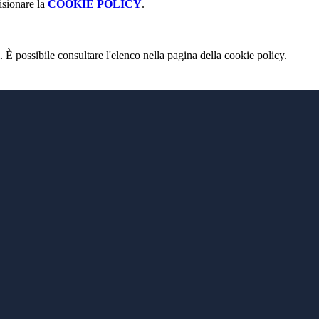
isionare la
COOKIE POLICY
.
 È possibile consultare l'elenco nella pagina della cookie policy.