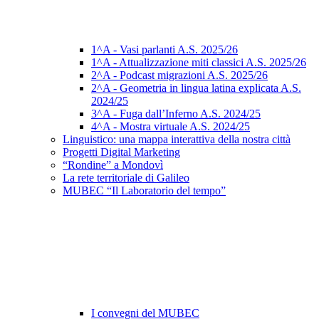
1^A - Vasi parlanti A.S. 2025/26
1^A - Attualizzazione miti classici A.S. 2025/26
2^A - Podcast migrazioni A.S. 2025/26
2^A - Geometria in lingua latina explicata A.S.
2024/25
3^A - Fuga dall’Inferno A.S. 2024/25
4^A - Mostra virtuale A.S. 2024/25
Linguistico: una mappa interattiva della nostra città
Progetti Digital Marketing
“Rondine” a Mondovì
La rete territoriale di Galileo
MUBEC “Il Laboratorio del tempo”
I convegni del MUBEC