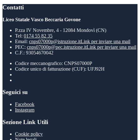
Contatti
Liceo Statale Vasco Beccaria Govone
P.zza IV Novembre, 4 - 12084 Mondovì (CN)
Tel:
0174 55 82 35
Email:
cnps07000p@istruzione.it
Link per inviare una mail
PEC:
cnps07000p@pec.istruzione.it
Link per inviare una mail
C.F.: 93054670042
Codice meccanografico: CNPS07000P
Codice unico di fatturazione (CUF): UFJ92H
Seguici su
Facebook
Instagram
Sezione Link Utili
Cookie policy
Note legali