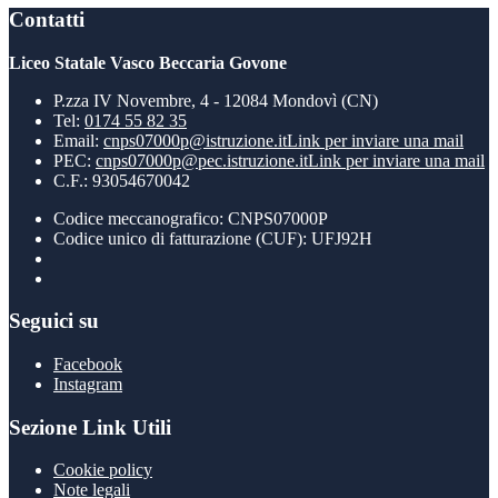
Contatti
Liceo Statale Vasco Beccaria Govone
P.zza IV Novembre, 4 - 12084 Mondovì (CN)
Tel:
0174 55 82 35
Email:
cnps07000p@istruzione.it
Link per inviare una mail
PEC:
cnps07000p@pec.istruzione.it
Link per inviare una mail
C.F.: 93054670042
Codice meccanografico: CNPS07000P
Codice unico di fatturazione (CUF): UFJ92H
Seguici su
Facebook
Instagram
Sezione Link Utili
Cookie policy
Note legali