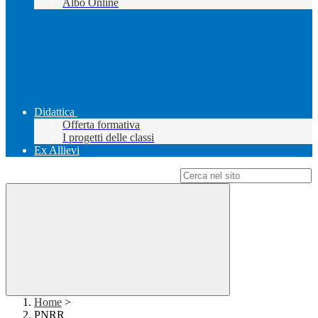
Albo Online
Didattica
Offerta formativa
I progetti delle classi
Ex Allievi
Campo di ricerca per le pagine del sito
Home
>
PNRR