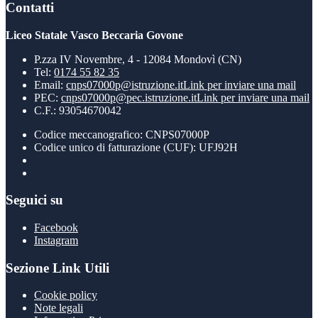
Contatti
Liceo Statale Vasco Beccaria Govone
P.zza IV Novembre, 4 - 12084 Mondovì (CN)
Tel:
0174 55 82 35
Email:
cnps07000p@istruzione.it
Link per inviare una mail
PEC:
cnps07000p@pec.istruzione.it
Link per inviare una mail
C.F.: 93054670042
Codice meccanografico: CNPS07000P
Codice unico di fatturazione (CUF): UFJ92H
Seguici su
Facebook
Instagram
Sezione Link Utili
Cookie policy
Note legali