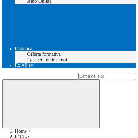
Albo Online
Didattica
Offerta formativa
I progetti delle classi
Ex Allievi
Campo di ricerca per le pagine del sito
Home
>
PON
>