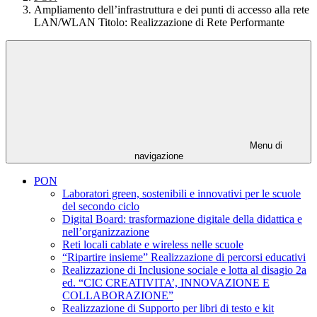
Ampliamento dell’infrastruttura e dei punti di accesso alla rete
LAN/WLAN Titolo: Realizzazione di Rete Performante
Menu di
navigazione
PON
Laboratori green, sostenibili e innovativi per le scuole
del secondo ciclo
Digital Board: trasformazione digitale della didattica e
nell’organizzazione
Reti locali cablate e wireless nelle scuole
“Ripartire insieme” Realizzazione di percorsi educativi
Realizzazione di Inclusione sociale e lotta al disagio 2a
ed. “CIC CREATIVITA’, INNOVAZIONE E
COLLABORAZIONE”
Realizzazione di Supporto per libri di testo e kit