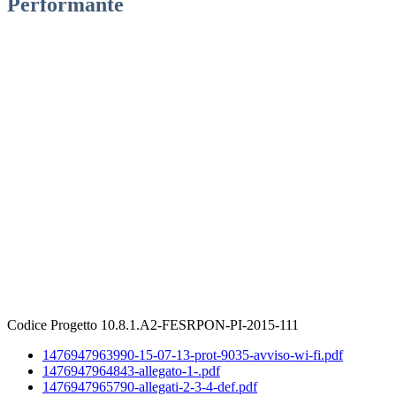
Performante
Codice Progetto 10.8.1.A2-FESRPON-PI-2015-111
1476947963990-15-07-13-prot-9035-avviso-wi-fi.pdf
1476947964843-allegato-1-.pdf
1476947965790-allegati-2-3-4-def.pdf