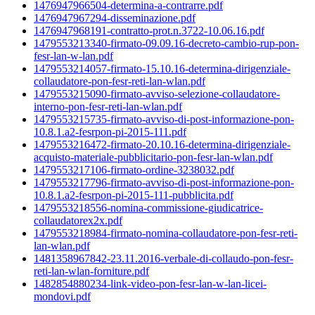
1476947966504-determina-a-contrarre.pdf
1476947967294-disseminazione.pdf
1476947968191-contratto-prot.n.3722-10.06.16.pdf
1479553213340-firmato-09.09.16-decreto-cambio-rup-pon-
fesr-lan-w-lan.pdf
1479553214057-firmato-15.10.16-determina-dirigenziale-
collaudatore-pon-fesr-reti-lan-wlan.pdf
1479553215090-firmato-avviso-selezione-collaudatore-
interno-pon-fesr-reti-lan-wlan.pdf
1479553215735-firmato-avviso-di-post-informazione-pon-
10.8.1.a2-fesrpon-pi-2015-111.pdf
1479553216472-firmato-20.10.16-determina-dirigenziale-
acquisto-materiale-pubblicitario-pon-fesr-lan-wlan.pdf
1479553217106-firmato-ordine-3238032.pdf
1479553217796-firmato-avviso-di-post-informazione-pon-
10.8.1.a2-fesrpon-pi-2015-111-pubblicita.pdf
1479553218556-nomina-commissione-giudicatrice-
collaudatorex2x.pdf
1479553218984-firmato-nomina-collaudatore-pon-fesr-reti-
lan-wlan.pdf
1481358967842-23.11.2016-verbale-di-collaudo-pon-fesr-
reti-lan-wlan-forniture.pdf
1482854880234-link-video-pon-fesr-lan-w-lan-licei-
mondovi.pdf