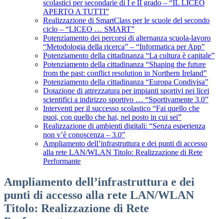
scolastici per secondarie di I e II grado – “IL LICEO
APERTO A TUTTI”
Realizzazione di SmartClass per le scuole del secondo
ciclo – “LICEO … SMART”
Potenziamento dei percorsi di alternanza scuola-lavoro
“Metodologia della ricerca” – “Informatica per App”
Potenziamento della cittadinanza “La cultura è capitale”
Potenziamento della cittadinanza “Shaping the future
from the past: conflict resolution in Northern Ireland”
Potenziamento della cittadinanza “Europa Condivisa”
Dotazione di attrezzatura per impianti sportivi nei licei
scientifici a indirizzo sportivo … “Sportivamente 3.0”
Interventi per il successo scolastico “Fai quello che
puoi, con quello che hai, nel posto in cui sei”
Realizzazione di ambienti digitali: “Senza esperienza
non v’è conoscenza – 3.0”
Ampliamento dell’infrastruttura e dei punti di accesso
alla rete LAN/WLAN Titolo: Realizzazione di Rete
Performante
Ampliamento dell’infrastruttura e dei
punti di accesso alla rete LAN/WLAN
Titolo: Realizzazione di Rete