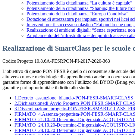
Potenziamento della cittadinanza “La cultura è capitale”
Potenziamento della cittadinanza “Shaping the future from
Potenziamento della cittadinanza “Europa Condivisa”
Dotazione di attrezzatura per impianti sportivi nei licei s
Interventi per il successo scolastico “Fai quello che puoi,
Realizzazione di ambienti digitali: “Senza esperienza no
Ampliamento dell’infrastruttura e dei punti di accesso 
Realizzazione di SmartClass per le scuo
Codice Progetto 10.8.6A-FESRPON-PI-2017-2020-363
L’obiettivo di questo PON FESR è quello di consentire alle scuole del se
attraverso nuove metodologie di apprendimento anche in coerenza con le
garantire forme di apprendimento con l’utilizzo del BYOD (Bring your o
garantire pari opportunità e il diritto allo studio.
1.Decreto_assunzione_bilancio-PON-FESR-SMART-CLAS
2.Dichiarazionedi-Avvio-Progetto-PON-FESR-SMART-CL
3.Disseminazione_progetto-PON-FESR-SMART-CLASS_FI
FIRMATO_4.Assenza-progettista-PON-FESR-SMART-CLAS
FIRMATO_21.10.20-Determina-Dirigenziale-ACQUIST
FIRMATO_24.10.20-Determina-Dirigenziale-ACQUISTO
FIRMATO_24.10.20-Determina-Dirigenziale-ACQUISTO