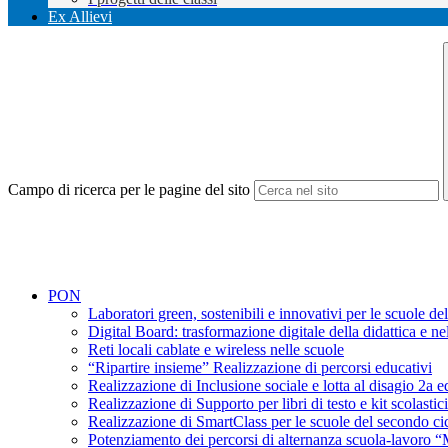
Ex Allievi
Campo di ricerca per le pagine del sito
PON
Laboratori green, sostenibili e innovativi per le scuole de
Digital Board: trasformazione digitale della didattica e n
Reti locali cablate e wireless nelle scuole
“Ripartire insieme” Realizzazione di percorsi educativi
Realizzazione di Inclusione sociale e lotta al d
Realizzazione di Supporto per libri di testo e kit scol
Realizzazione di SmartClass per le scuole del second
Potenziamento dei percorsi di alternanza scuola-lavoro “