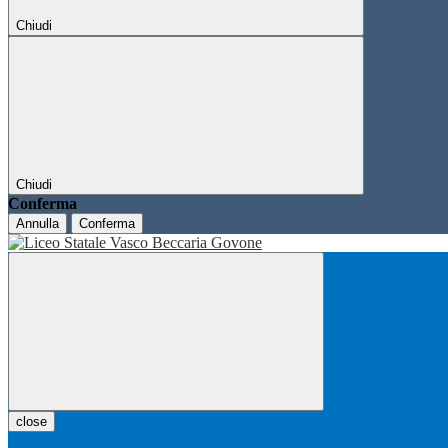
Chiudi
Chiudi
Conferma
Annulla
Conferma
close