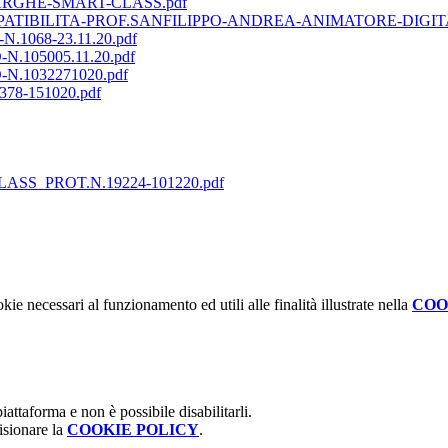
-TARGHE-SMART-CLASS.pdf
TIBILITA-PROF.SANFILIPPO-ANDREA-ANIMATORE-DIGITAL
068-23.11.20.pdf
05005.11.20.pdf
1032271020.pdf
8-151020.pdf
S_PROT.N.19224-101220.pdf
kie necessari al funzionamento ed utili alle finalità illustrate nella
COO
attaforma e non è possibile disabilitarli.
isionare la
COOKIE POLICY
.