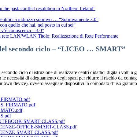
 the past: conflict resolution in Northern Ireland”
cientifici a indirizzo sportivo … “Sportivamente 3.0”
 con quello che hai, nel posto in cui sei”
n v’è conoscenza – 3.0”
alla rete LAN/WLAN Titolo: Realizzazione di Rete Performante
le del secondo ciclo – “LICEO … SMART”
condo ciclo di istruzione di realizzare centri didattici digitali volti a
 necessità di adeguamento degli spazi per ridurre il rischio da contagio
wn device), ovvero assegnare dispositivi in comodato d’uso gratuito all
S_FIRMATO.pdf
ASS_FIRMATO.pdf
RMATO.pdf
S.pdf
O-NOTEBOOK-SMART-CLASS.pdf
-LICENZE-OFFICE-SMART-CLASS.pdf
-LICENZE-SMART-CLASS.pdf