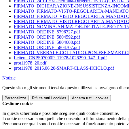
FIRMATO_24.10.20-Determina-Dirigenziale-ACQUISTO
FIRMATO_DICHIARAZIONE-INSUSSISTENZA-INCOMPA
FIRMATO_FIRMATO-VISTO-REGOLARITA-MANDATO-N.1
FIRMATO_FIRMATO_VISTO-REGOLARITA-MANDATO-N.1
FIRMATO_FIRMATO_VISTO-REGOLARITA-MANDATO-N.
FIRMATO_NOMINA-ANIMATOR-DIGITALE-PROT.N.1537
FIRMATO_ORDINE_5796727.pdf
FIRMATO_ORDINE_5804592.pdf
FIRMATO_ORDINE_5804608.pdf
FIRMATO_ORDINE_5804707.pdf
FIRMATO_VERBALE-COLLAUDO-PON-FSE-SMART-CLAS
Lettera_CNPS07000P_11978-1028290_147_1.pdf
prot11978_20.pdf
prot11978_2015.06.20-SMART-CLASS-IICICLO.pdf
Notizie
Questo sito o gli strumenti terzi da questo utilizzati si avvalgono di coo
Personalizza
Rifiuta tutti
i cookies
Accetta tutti
i cookies
Gestione cookie
In questa schermata è possibile scegliere quali cookie consentire.
I cookie necessari sono quelli che consentono il funzionamento della pi
Per conoscere quali sono i cookie necessari al funzionamento potete v