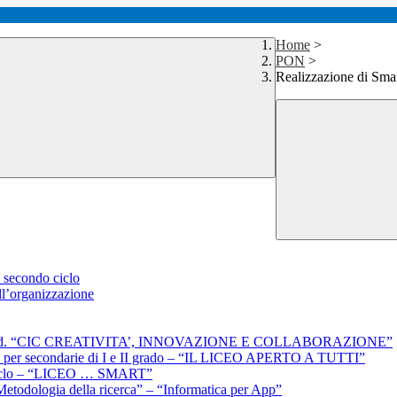
Home
>
PON
>
Realizzazione di Sm
l secondo ciclo
ell’organizzazione
isagio 2a ed. “CIC CREATIVITA’, INNOVAZIONE E COLLABORAZIONE”
astici per secondarie di I e II grado – “IL LICEO APERTO A TUTTI”
o ciclo – “LICEO … SMART”
Metodologia della ricerca” – “Informatica per App”