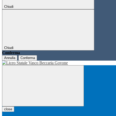
Chiudi
Chiudi
Conferma
Annulla
Conferma
close