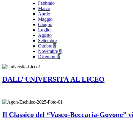
Febbraio
Marzo
Aprile
Maggio
Giugno
Luglio
Agosto
Settembre
Ottobre
2
Novembre
2
Dicembre
2
DALL’ UNIVERSITÁ AL LICEO
Il Classico del “Vasco-Beccaria-Govone” v