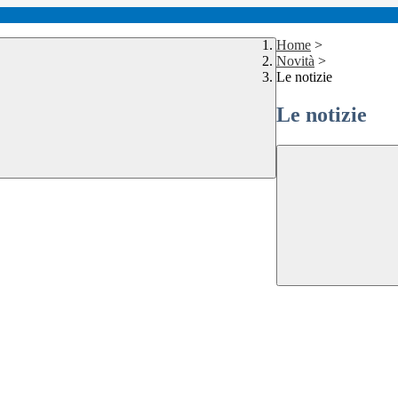
Home
>
Novità
>
Le notizie
Le notizie