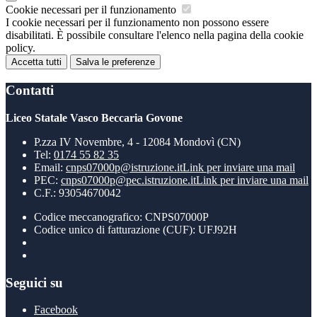
Cookie necessari per il funzionamento
I cookie necessari per il funzionamento non possono essere
disabilitati. È possibile consultare l'elenco nella pagina della cookie
policy.
Accetta tutti
Salva le preferenze
Contatti
Liceo Statale Vasco Beccaria Govone
P.zza IV Novembre, 4 - 12084 Mondovì (CN)
Tel:
0174 55 82 35
Email:
cnps07000p@istruzione.it
Link per inviare una mail
PEC:
cnps07000p@pec.istruzione.it
Link per inviare una mail
C.F.: 93054670042
Codice meccanografico: CNPS07000P
Codice unico di fatturazione (CUF): UFJ92H
Seguici su
Facebook