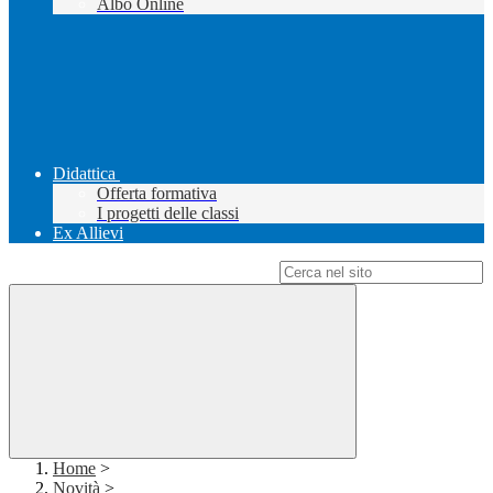
Albo Online
Didattica
Offerta formativa
I progetti delle classi
Ex Allievi
Campo di ricerca per le pagine del sito
Home
>
Novità
>