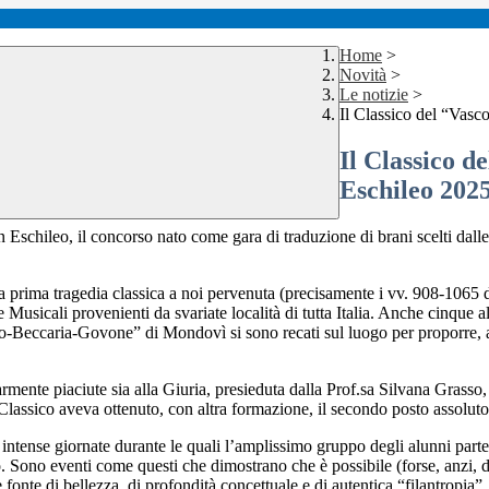
Home
>
Novità
>
Le notizie
>
Il Classico del “Vas
Il Classico 
Eschileo 202
Eschileo, il concorso nato come gara di traduzione di brani scelti dall
lla prima tragedia classica a noi pervenuta (precisamente i vv. 908-1065
i e Musicali provenienti da svariate località di tutta Italia. Anche cin
-Beccaria-Govone” di Mondovì si sono recati sul luogo per proporre, al
larmente piaciute sia alla Giuria, presieduta dalla Prof.sa Silvana Grasso
 Classico aveva ottenuto, con altra formazione, il secondo posto assoluto
 intense giornate durante le quali l’amplissimo gruppo degli alunni partec
. Sono eventi come questi che dimostrano che è possibile (forse, anzi,
e fonte di bellezza, di profondità concettuale e di autentica “filantropia”.