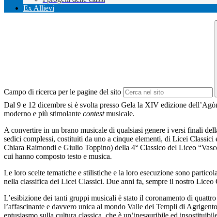
Ex Allievi
Campo di ricerca per le pagine del sito
Dal 9 e 12 dicembre si è svolta presso Gela la XIV edizione dell’Agòn 
moderno e più stimolante
contest
musicale.
A convertire in un brano musicale di qualsiasi genere i versi finali de
sedici complessi, costituiti da uno a cinque elementi, di Licei Classic
Chiara Raimondi e Giulio Toppino) della 4° Classico del Liceo “Vasco
cui hanno composto testo e musica.
Le loro scelte tematiche e stilistiche e la loro esecuzione sono partico
nella classifica dei Licei Classici. Due anni fa, sempre il nostro Liceo
L’esibizione dei tanti gruppi musicali è stato il coronamento di quattro
l’affascinante e davvero unica al mondo Valle dei Templi di Agrigento
entusiasmo sulla cultura classica, che è un’inesauribile ed insostituibil