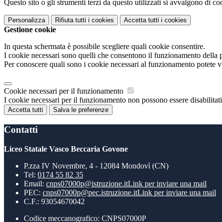
Questo sito o gli strumenti terzi da questo utilizzati si avvalgono di coo
Personalizza
Rifiuta tutti
i cookies
Accetta tutti
i cookies
Gestione cookie
In questa schermata è possibile scegliere quali cookie consentire.
I cookie necessari sono quelli che consentono il funzionamento della pi
Per conoscere quali sono i cookie necessari al funzionamento potete v
Cookie necessari per il funzionamento
I cookie necessari per il funzionamento non possono essere disabilitati.
Accetta tutti
Salva le preferenze
Contatti
Liceo Statale Vasco Beccaria Govone
P.zza IV Novembre, 4 - 12084 Mondovì (CN)
Tel:
0174 55 82 35
Email:
cnps07000p@istruzione.it
Link per inviare una mail
PEC:
cnps07000p@pec.istruzione.it
Link per inviare una mail
C.F.: 93054670042
Codice meccanografico: CNPS07000P