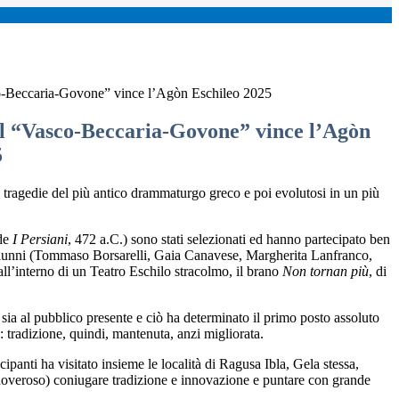
co-Beccaria-Govone” vince l’Agòn Eschileo 2025
del “Vasco-Beccaria-Govone” vince l’Agòn
5
e tragedie del più antico drammaturgo greco e poi evolutosi in un più
 de
I Persiani
, 472 a.C.) sono stati selezionati ed hanno partecipato ben
que alunni (Tommaso Borsarelli, Gaia Canavese, Margherita Lanfranco,
l’interno di un Teatro Eschilo stracolmo, il brano
Non tornan più
, di
, sia al pubblico presente e ciò ha determinato il primo posto assoluto
: tradizione, quindi, mantenuta, anzi migliorata.
ipanti ha visitato insieme le località di Ragusa Ibla, Gela stessa,
 doveroso) coniugare tradizione e innovazione e puntare con grande