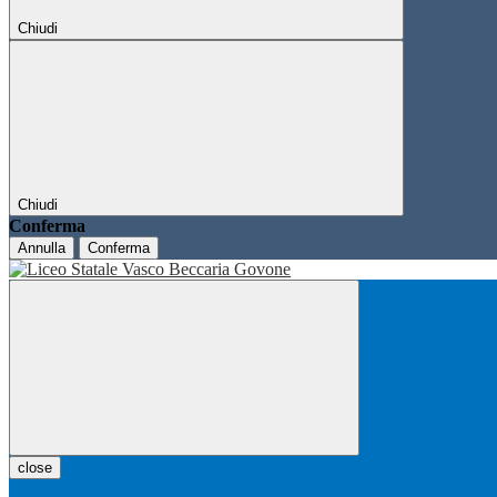
Chiudi
Chiudi
Conferma
Annulla
Conferma
close