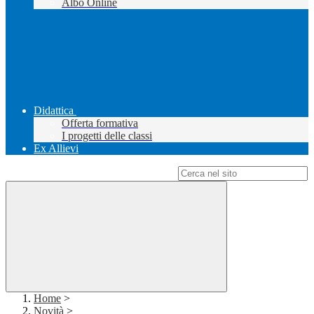
Albo Online
Didattica
Offerta formativa
I progetti delle classi
Ex Allievi
Campo di ricerca per le pagine del sito
Home
>
Novità
>