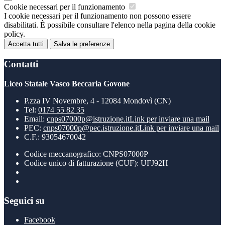
Cookie necessari per il funzionamento
I cookie necessari per il funzionamento non possono essere
disabilitati. È possibile consultare l'elenco nella pagina della cookie
policy.
Accetta tutti
Salva le preferenze
Contatti
Liceo Statale Vasco Beccaria Govone
P.zza IV Novembre, 4 - 12084 Mondovì (CN)
Tel:
0174 55 82 35
Email:
cnps07000p@istruzione.it
Link per inviare una mail
PEC:
cnps07000p@pec.istruzione.it
Link per inviare una mail
C.F.: 93054670042
Codice meccanografico: CNPS07000P
Codice unico di fatturazione (CUF): UFJ92H
Seguici su
Facebook