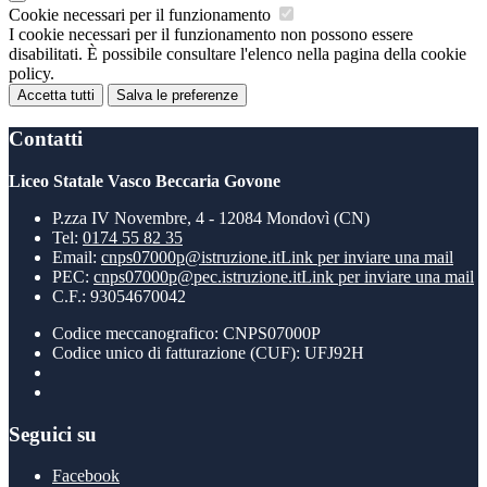
Cookie necessari per il funzionamento
I cookie necessari per il funzionamento non possono essere
disabilitati. È possibile consultare l'elenco nella pagina della cookie
policy.
Accetta tutti
Salva le preferenze
Contatti
Liceo Statale Vasco Beccaria Govone
P.zza IV Novembre, 4 - 12084 Mondovì (CN)
Tel:
0174 55 82 35
Email:
cnps07000p@istruzione.it
Link per inviare una mail
PEC:
cnps07000p@pec.istruzione.it
Link per inviare una mail
C.F.: 93054670042
Codice meccanografico: CNPS07000P
Codice unico di fatturazione (CUF): UFJ92H
Seguici su
Facebook