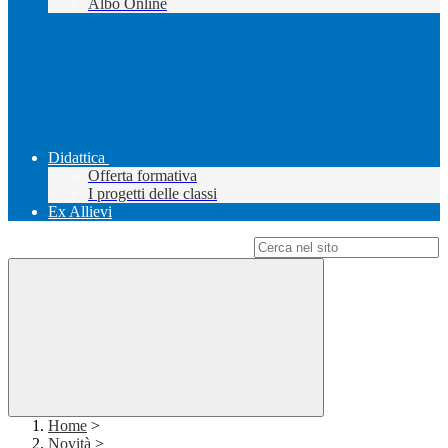
Albo Online
Didattica
Offerta formativa
I progetti delle classi
Ex Allievi
Campo di ricerca per le pagine del sito
Home
>
Novità
>