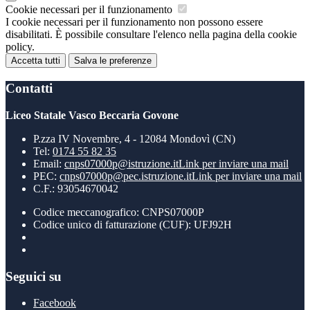
Cookie necessari per il funzionamento
I cookie necessari per il funzionamento non possono essere
disabilitati. È possibile consultare l'elenco nella pagina della cookie
policy.
Accetta tutti
Salva le preferenze
Contatti
Liceo Statale Vasco Beccaria Govone
P.zza IV Novembre, 4 - 12084 Mondovì (CN)
Tel:
0174 55 82 35
Email:
cnps07000p@istruzione.it
Link per inviare una mail
PEC:
cnps07000p@pec.istruzione.it
Link per inviare una mail
C.F.: 93054670042
Codice meccanografico: CNPS07000P
Codice unico di fatturazione (CUF): UFJ92H
Seguici su
Facebook