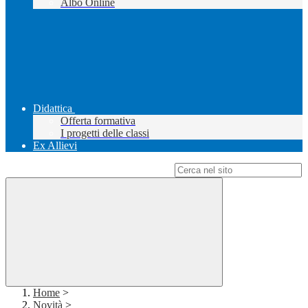
Albo Online
Didattica
Offerta formativa
I progetti delle classi
Ex Allievi
Campo di ricerca per le pagine del sito
Home
>
Novità
>