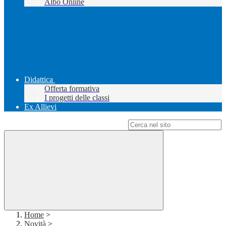
Albo Online
Didattica
Offerta formativa
I progetti delle classi
Ex Allievi
Campo di ricerca per le pagine del sito
Home
>
Novità
>