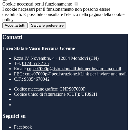
Cookie necessari per il funzionamento
I cookie necessari per il funzionamento non possono essere
disabilitati. È possibile consultare l'elenco nella pagina della cookie
policy.
Accetta tutti
Salva le preferenze
Contatti
Liceo Statale Vasco Beccaria Govone
P.zza IV Novembre, 4 - 12084 Mondovì (CN)
Tel:
0174 55 82 35
Email:
cnps07000p@istruzione.it
Link per inviare una mail
PEC:
cnps07000p@pec.istruzione.it
Link per inviare una mail
C.F.: 93054670042
Codice meccanografico: CNPS07000P
Codice unico di fatturazione (CUF): UFJ92H
Seguici su
Facebook