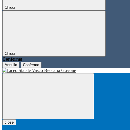
Chiudi
Chiudi
Conferma
Annulla
Conferma
close