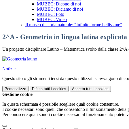
MUBEC: Dicono di noi
MUBEC: Diciamo di noi
MUBEC: Foto
MUBEC: Video
Il museo di storia naturale: “Infinite forme bellissime”
2^A - Geometria in lingua latina explicata
Un progetto disciplinare Latino – Matematica svolto dalla classe 2^A
Notizie
Questo sito o gli strumenti terzi da questo utilizzati si avvalgono di coo
Personalizza
Rifiuta tutti
i cookies
Accetta tutti
i cookies
Gestione cookie
In questa schermata è possibile scegliere quali cookie consentire.
I cookie necessari sono quelli che consentono il funzionamento della pi
Per conoscere quali sono i cookie necessari al funzionamento potete v