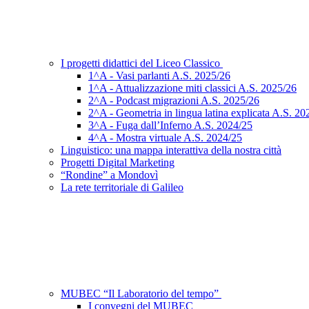
I progetti didattici del Liceo Classico
1^A - Vasi parlanti A.S. 2025/26
1^A - Attualizzazione miti classici A.S. 2025/26
2^A - Podcast migrazioni A.S. 2025/26
2^A - Geometria in lingua latina explicata A.S. 20
3^A - Fuga dall’Inferno A.S. 2024/25
4^A - Mostra virtuale A.S. 2024/25
Linguistico: una mappa interattiva della nostra città
Progetti Digital Marketing
“Rondine” a Mondovì
La rete territoriale di Galileo
MUBEC “Il Laboratorio del tempo”
I convegni del MUBEC