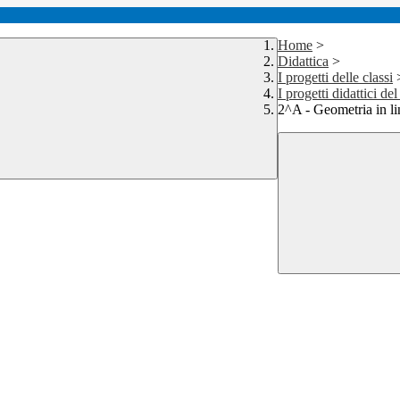
Home
>
Didattica
>
I progetti delle classi
I progetti didattici de
2^A - Geometria in li