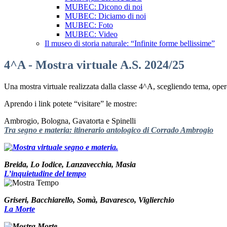
MUBEC: Dicono di noi
MUBEC: Diciamo di noi
MUBEC: Foto
MUBEC: Video
Il museo di storia naturale: “Infinite forme bellissime”
4^A - Mostra virtuale A.S. 2024/25
Una mostra virtuale realizzata dalla classe 4^A, scegliendo tema, opere,
Aprendo i link potete “visitare” le mostre:
Ambrogio, Bologna, Gavatorta e Spinelli
Tra segno e materia: itinerario antologico di Corrado Ambrogio
Breida, Lo Iodice, Lanzavecchia, Masia
L’inquietudine del tempo
Griseri, Bacchiarello, Somà, Bavaresco, Viglierchio
La Morte