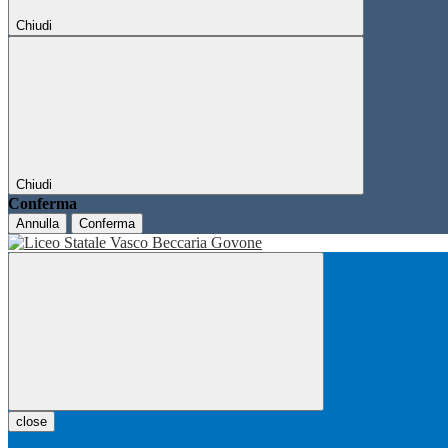
Chiudi
Chiudi
Conferma
Annulla
Conferma
close