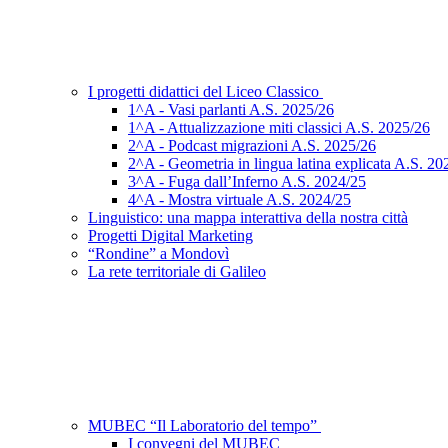
I progetti didattici del Liceo Classico
1^A - Vasi parlanti A.S. 2025/26
1^A - Attualizzazione miti classici A.S. 2025/26
2^A - Podcast migrazioni A.S. 2025/26
2^A - Geometria in lingua latina explicata A.S. 20
3^A - Fuga dall’Inferno A.S. 2024/25
4^A - Mostra virtuale A.S. 2024/25
Linguistico: una mappa interattiva della nostra città
Progetti Digital Marketing
“Rondine” a Mondovì
La rete territoriale di Galileo
MUBEC “Il Laboratorio del tempo”
I convegni del MUBEC