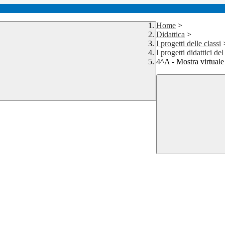
Home
>
Didattica
>
I progetti delle classi
I progetti didattici de
4^A - Mostra virtual