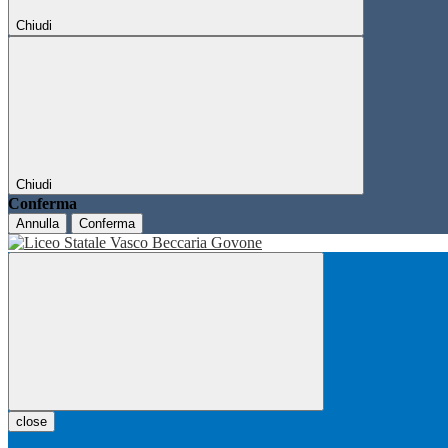
Chiudi
Chiudi
Conferma
Annulla
Conferma
close