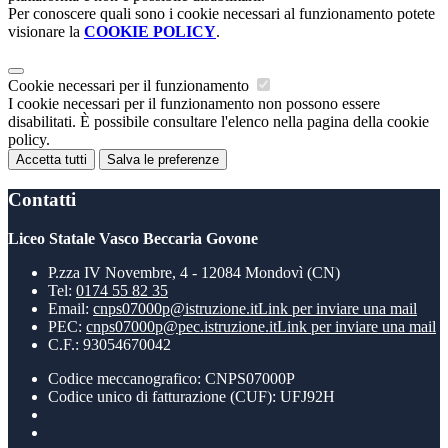
Per conoscere quali sono i cookie necessari al funzionamento potete
visionare la
COOKIE POLICY
.
Cookie necessari per il funzionamento
I cookie necessari per il funzionamento non possono essere
disabilitati. È possibile consultare l'elenco nella pagina della cookie
policy.
Accetta tutti
Salva le preferenze
Contatti
Liceo Statale Vasco Beccaria Govone
P.zza IV Novembre, 4 - 12084 Mondovì (CN)
Tel:
0174 55 82 35
Email:
cnps07000p@istruzione.it
Link per inviare una mail
PEC:
cnps07000p@pec.istruzione.it
Link per inviare una mail
C.F.: 93054670042
Codice meccanografico: CNPS07000P
Codice unico di fatturazione (CUF): UFJ92H