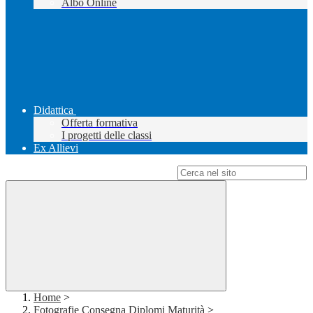
Albo Online
Didattica
Offerta formativa
I progetti delle classi
Ex Allievi
Campo di ricerca per le pagine del sito
Home
>
Fotografie Consegna Diplomi Maturità
>