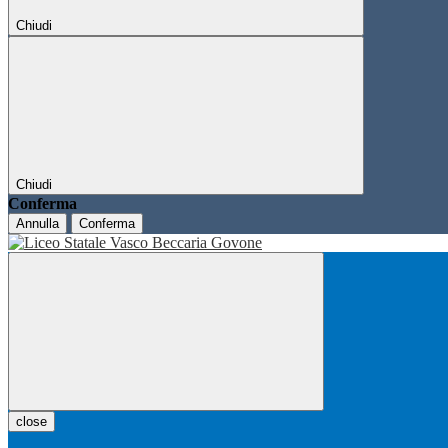
Chiudi
Chiudi
Conferma
Annulla
Conferma
close