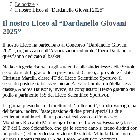
Le notizie
>
Il nostro Liceo al “Dardanello Giovani 2025”
Il nostro Liceo al “Dardanello Giovani
2025”
Il nostro Liceo ha partecipato al Concorso “Dardanello Giovani
2025”, organizzato dall’Associazione culturale “Piero Dardanello”,
quest’anno dedicato al basket.
Nella categoria riservata agli studenti e alle studentesse delle Scuole
secondarie di II grado della provincia di Cuneo, a prevalere è stato
Christian Marelli, classe 4T del Liceo Scientifico Sportivo; il
secondo posto è stato assegnato ad Alessio Lombardo (della stessa
classe). Andrea Bausone, invece, ha conquistato il terzo gradino del
podio a parimerito (3S del Liceo Scientifico Sportivo).
La giuria, presieduta dal direttore di ‘Tuttosport’, Guido Vaciago, ha
deliberato, inoltre, l’assegnazione di due premi speciali a due
contenuti multimediali: un podcast realizzato da Francesco
Mondino, Riccardo Martinengo Tonelli e Lorenzo Bessone (classe
2ª P del Liceo Scientifico, che già lo scorso anno si erano distinti con
un podcast) ed un video-servizio realizzato da Vittoria Damiano e
Aurora Lubatti (classe 1ª S del Liceo Scientifico Sportivo).