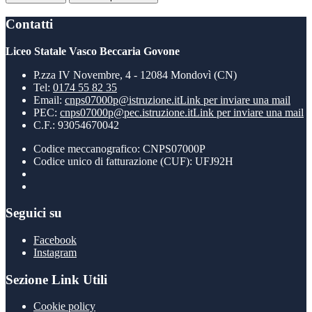
Contatti
Liceo Statale Vasco Beccaria Govone
P.zza IV Novembre, 4 - 12084 Mondovì (CN)
Tel:
0174 55 82 35
Email:
cnps07000p@istruzione.it
Link per inviare una mail
PEC:
cnps07000p@pec.istruzione.it
Link per inviare una mail
C.F.: 93054670042
Codice meccanografico: CNPS07000P
Codice unico di fatturazione (CUF): UFJ92H
Seguici su
Facebook
Instagram
Sezione Link Utili
Cookie policy