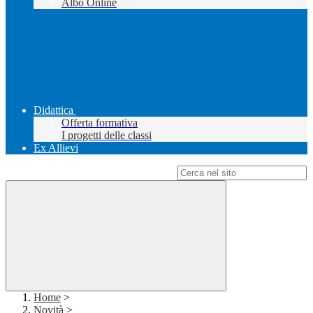
Albo Online
Didattica
Offerta formativa
I progetti delle classi
Ex Allievi
Campo di ricerca per le pagine del sito
Home
>
Novità
>