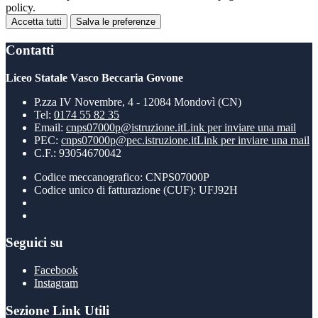
policy.
Accetta tutti
Salva le preferenze
Contatti
Liceo Statale Vasco Beccaria Govone
P.zza IV Novembre, 4 - 12084 Mondovì (CN)
Tel:
0174 55 82 35
Email:
cnps07000p@istruzione.it
Link per inviare una mail
PEC:
cnps07000p@pec.istruzione.it
Link per inviare una mail
C.F.: 93054670042
Codice meccanografico: CNPS07000P
Codice unico di fatturazione (CUF): UFJ92H
Seguici su
Facebook
Instagram
Sezione Link Utili