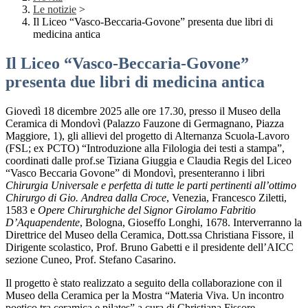
Le notizie
>
Il Liceo “Vasco-Beccaria-Govone” presenta due libri di
medicina antica
Il Liceo “Vasco-Beccaria-Govone”
presenta due libri di medicina antica
Giovedì 18 dicembre 2025 alle ore 17.30, presso il Museo della
Ceramica di Mondovì (Palazzo Fauzone di Germagnano, Piazza
Maggiore, 1), gli allievi del progetto di Alternanza Scuola-Lavoro
(FSL; ex PCTO) “Introduzione alla Filologia dei testi a stampa”,
coordinati dalle prof.se Tiziana Giuggia e Claudia Regis del Liceo
“Vasco Beccaria Govone” di Mondovì, presenteranno i libri
Chirurgia Universale e perfetta di tutte le parti pertinenti all’ottimo
Chirurgo di Gio. Andrea dalla Croce
, Venezia, Francesco Ziletti,
1583 e
Opere Chirurghiche del Signor Girolamo Fabritio
D’Aquapendente
, Bologna, Gioseffo Longhi, 1678. Interverranno la
Direttrice del Museo della Ceramica, Dott.ssa Christiana Fissore, il
Dirigente scolastico, Prof. Bruno Gabetti e il presidente dell’AICC
sezione Cuneo, Prof. Stefano Casarino.
Il progetto è stato realizzato a seguito della collaborazione con il
Museo della Ceramica per la Mostra “Materia Viva. Un incontro
poetico tra ceramica e pilates” a cura di Christiana Fissore.