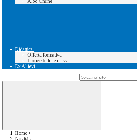
Albo Online
Didattica
Offerta formativa
I progetti delle classi
Ex Allievi
Campo di ricerca per le pagine del sito
Home
>
Novità
>