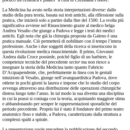
La Medicina ha avuto nella storia interpretazioni diverse: dallo
studio della pura teoria, basata sui testi antichi, alla riflessione sulla
pratica, che inizierà solo a partire dalla fine del 1500. La svolta più
significativa avviene nel Rinascimento grazie al medico belga
Andrea Vesalio che giunge a Padova e legge i testi dei medici
antichi. Egli nota che già la chirurgia proposta da Galeno è una
pratica manuale. Ciò permetterà di nobilitare con il tempo l’intera
professione. Anche i due soggetti della ricerca si inseriscono in
questa rivoluzione medica rinascimentale. Il primo, Giovanni
Andrea dalla Croce possiede, poiché figlio di un barbiere, le
competenze tecniche del precedente
sector
ma non riesce a
insegnare la storia della Medicina tanto quanto Fabricio
D’Acquapendente, che, perfettamente in linea con le geniali
intuizioni di Vesalio, giunge nell’avanguardistica Padova, dove
ottiene in pochi giorni la laurea e impone che lo studio del corpo
avvenga attraverso una distribuzione delle operazioni chirurgiche
distesa lungo tutto l’anno. In tal modo la sua diventa una disciplina
in cui la prassi si coniuga con la teoria, acquistando maggiore stima
e abbandonando per sempre le rappresentazioni sporadiche del
periodo precedente. Proprio lui è stato il fondatore del primo teatro
anatomico fisso e stabile, a Padova, caratterizzato dalla struttura a
complessi spalti a spirale.
La presentazione vuole precedere la pubblicazione del secondo