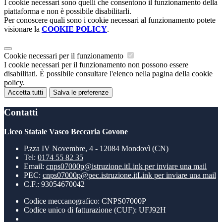
I cookie necessari sono quelli che consentono il funzionamento della
piattaforma e non è possibile disabilitarli.
Per conoscere quali sono i cookie necessari al funzionamento potete
visionare la
COOKIE POLICY
.
Cookie necessari per il funzionamento
I cookie necessari per il funzionamento non possono essere
disabilitati. È possibile consultare l'elenco nella pagina della cookie
policy.
Accetta tutti
Salva le preferenze
Contatti
Liceo Statale Vasco Beccaria Govone
P.zza IV Novembre, 4 - 12084 Mondovì (CN)
Tel:
0174 55 82 35
Email:
cnps07000p@istruzione.it
Link per inviare una mail
PEC:
cnps07000p@pec.istruzione.it
Link per inviare una mail
C.F.: 93054670042
Codice meccanografico: CNPS07000P
Codice unico di fatturazione (CUF): UFJ92H