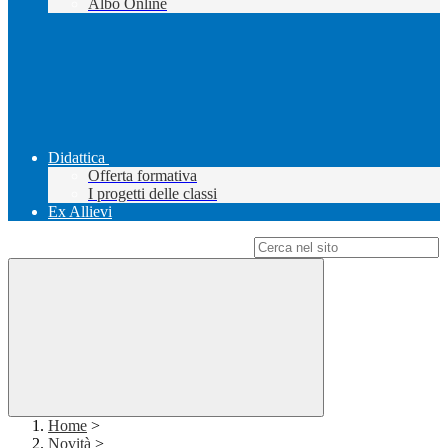
Albo Online
Didattica
Offerta formativa
I progetti delle classi
Ex Allievi
Campo di ricerca per le pagine del sito
Home
>
Novità
>