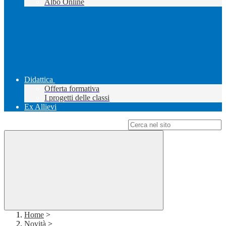
Albo Online
Didattica
Offerta formativa
I progetti delle classi
Ex Allievi
Campo di ricerca per le pagine del sito
Home
>
Novità
>