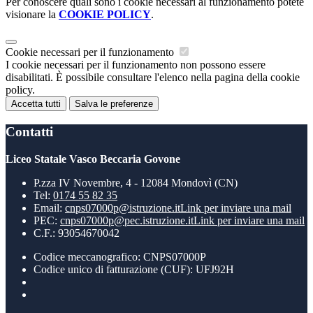
Per conoscere quali sono i cookie necessari al funzionamento potete
visionare la
COOKIE POLICY
.
Cookie necessari per il funzionamento
I cookie necessari per il funzionamento non possono essere
disabilitati. È possibile consultare l'elenco nella pagina della cookie
policy.
Accetta tutti
Salva le preferenze
Contatti
Liceo Statale Vasco Beccaria Govone
P.zza IV Novembre, 4 - 12084 Mondovì (CN)
Tel:
0174 55 82 35
Email:
cnps07000p@istruzione.it
Link per inviare una mail
PEC:
cnps07000p@pec.istruzione.it
Link per inviare una mail
C.F.: 93054670042
Codice meccanografico: CNPS07000P
Codice unico di fatturazione (CUF): UFJ92H