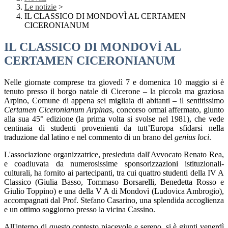
Le notizie
>
IL CLASSICO DI MONDOVÌ AL CERTAMEN
CICERONIANUM
IL CLASSICO DI MONDOVÌ AL
CERTAMEN CICERONIANUM
Nelle giornate comprese tra giovedì 7 e domenica 10 maggio si è
tenuto presso il borgo natale di Cicerone
–
la piccola ma graziosa
Arpino, Comune di appena sei migliaia di abitanti
–
il sentitissimo
Certamen Ciceronianum Arpinas
, concorso ormai affermato, giunto
alla sua 45° edizione (la prima volta si svolse nel 1981), che vede
centinaia di studenti provenienti da tutt’Europa sfidarsi nella
traduzione dal latino e nel commento di un brano del
genius loci
.
L'associazione organizzatrice, presieduta dall'Avvocato Renato Rea,
e coadiuvata da numerosissime sponsorizzazioni istituzionali-
culturali, ha fornito ai partecipanti, tra cui quattro studenti della IV A
Classico (Giulia Basso, Tommaso Borsarelli, Benedetta Rosso e
Giulio Toppino) e una della V A di Mondovì (Ludovica Ambrogio),
accompagnati dal Prof. Stefano Casarino, una splendida accoglienza
e un ottimo soggiorno presso la vicina Cassino.
All'interno di questo contesto piacevole e sereno, si è giunti venerdì