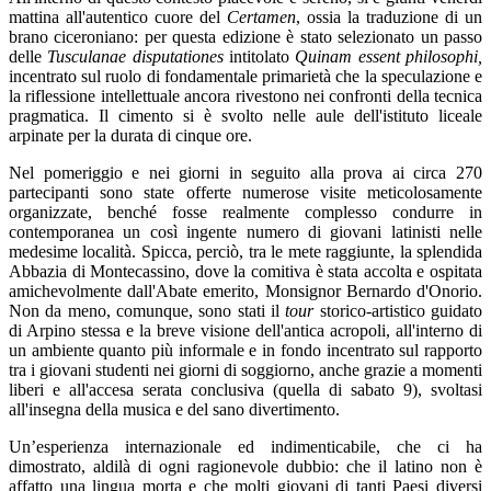
mattina all'autentico cuore del
Certamen
, ossia la traduzione di un
brano ciceroniano: per questa edizione è stato selezionato un passo
delle
Tusculanae disputationes
intitolato
Quinam essent philosophi,
incentrato sul ruolo di fondamentale primarietà che la speculazione e
la riflessione intellettuale ancora rivestono nei confronti della tecnica
pragmatica. Il cimento si è svolto nelle aule dell'istituto liceale
arpinate per la durata di cinque ore.
Nel pomeriggio e nei giorni in seguito alla prova ai circa 270
partecipanti sono state offerte numerose visite meticolosamente
organizzate, benché fosse realmente complesso condurre in
contemporanea un così ingente numero di giovani latinisti nelle
medesime località. Spicca, perciò, tra le mete raggiunte, la splendida
Abbazia di Montecassino, dove la comitiva è stata accolta e ospitata
amichevolmente dall'Abate emerito, Monsignor Bernardo d'Onorio.
Non da meno, comunque, sono stati il
tour
storico-artistico guidato
di Arpino stessa e la breve visione dell'antica acropoli, all'interno di
un ambiente quanto più informale e in fondo incentrato sul rapporto
tra i giovani studenti nei giorni di soggiorno, anche grazie a momenti
liberi e all'accesa serata conclusiva (quella di sabato 9), svoltasi
all'insegna della musica e del sano divertimento.
Un’esperienza internazionale ed indimenticabile, che ci ha
dimostrato, aldilà di ogni ragionevole dubbio: che il latino non è
affatto una lingua morta e che molti giovani di tanti Paesi diversi