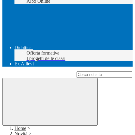
Albo Online
Didattica
Offerta formativa
I progetti delle classi
Ex Allievi
Campo di ricerca per le pagine del sito
Home
>
Novità
>