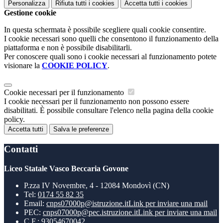
Personalizza
Rifiuta tutti
i cookies
Accetta tutti
i cookies
Gestione cookie
In questa schermata è possibile scegliere quali cookie consentire.
I cookie necessari sono quelli che consentono il funzionamento della
piattaforma e non è possibile disabilitarli.
Per conoscere quali sono i cookie necessari al funzionamento potete
visionare la
COOKIE POLICY
.
Cookie necessari per il funzionamento
I cookie necessari per il funzionamento non possono essere
disabilitati. È possibile consultare l'elenco nella pagina della cookie
policy.
Accetta tutti
Salva le preferenze
Contatti
Liceo Statale Vasco Beccaria Govone
P.zza IV Novembre, 4 - 12084 Mondovì (CN)
Tel:
0174 55 82 35
Email:
cnps07000p@istruzione.it
Link per inviare una mail
PEC:
cnps07000p@pec.istruzione.it
Link per inviare una mail
C.F.: 93054670042