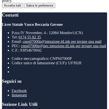
policy.
Accetta tutti
Salva le preferenze
Contatti
Liceo Statale Vasco Beccaria Govone
P.zza IV Novembre, 4 - 12084 Mondovì (CN)
Tel:
0174 55 82 35
Email:
cnps07000p@istruzione.it
Link per inviare una mail
PEC:
cnps07000p@pec.istruzione.it
Link per inviare una mail
C.F.: 93054670042
Codice meccanografico: CNPS07000P
Codice unico di fatturazione (CUF): UFJ92H
Seguici su
Facebook
Instagram
Sezione Link Utili