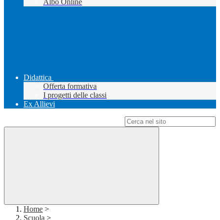
Albo Online
Didattica
Offerta formativa
I progetti delle classi
Ex Allievi
Campo di ricerca per le pagine del sito
Home
>
Scuola
>