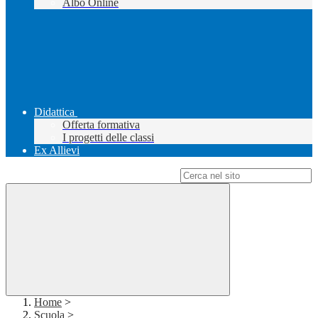
Albo Online
Didattica
Offerta formativa
I progetti delle classi
Ex Allievi
Campo di ricerca per le pagine del sito
Home
>
Scuola
>