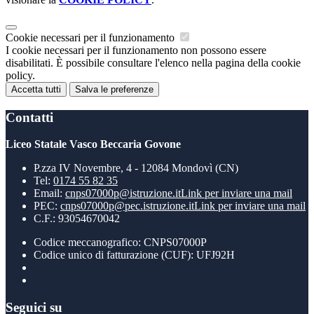
Cookie necessari per il funzionamento
I cookie necessari per il funzionamento non possono essere
disabilitati. È possibile consultare l'elenco nella pagina della cookie
policy.
Accetta tutti
Salva le preferenze
Contatti
Liceo Statale Vasco Beccaria Govone
P.zza IV Novembre, 4 - 12084 Mondovì (CN)
Tel:
0174 55 82 35
Email:
cnps07000p@istruzione.it
Link per inviare una mail
PEC:
cnps07000p@pec.istruzione.it
Link per inviare una mail
C.F.: 93054670042
Codice meccanografico: CNPS07000P
Codice unico di fatturazione (CUF): UFJ92H
Seguici su