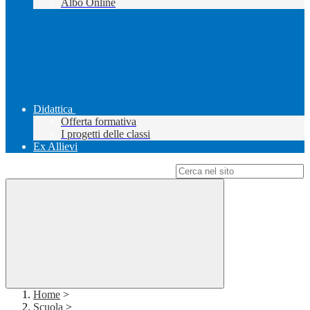
Albo Online
Didattica
Offerta formativa
I progetti delle classi
Ex Allievi
Campo di ricerca per le pagine del sito
Home
>
Scuola
>