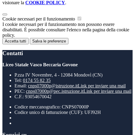
visionare la
COOKIE POLICY
.
Cookie necessari per il funzionamento
I cookie necessari per il funzionamento non possono essere
disabilitati. È possibile consultare l'elenco nella pagina della cookie
policy.
Accetta tutti
Salva le preferenze
Contatti
Liceo Statale Vasco Beccaria Govone
P.zza IV Novembre, 4 - 12084 Mondovì (CN)
Tel:
0174 55 82 35
Email:
cnps07000p@istruzione.it
Link per inviare una mail
PEC:
cnps07000p@pec.istruzione.it
Link per inviare una mail
C.F.: 93054670042
Codice meccanografico: CNPS07000P
Codice unico di fatturazione (CUF): UFJ92H
Seguici su