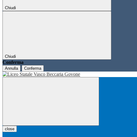
Chiudi
Chiudi
Conferma
Annulla
Conferma
close