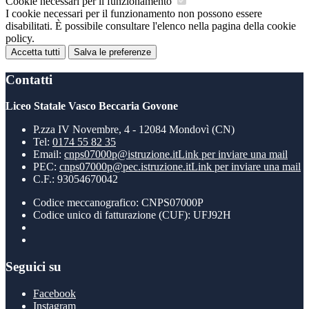
Cookie necessari per il funzionamento
I cookie necessari per il funzionamento non possono essere
disabilitati. È possibile consultare l'elenco nella pagina della cookie
policy.
Accetta tutti
Salva le preferenze
Contatti
Liceo Statale Vasco Beccaria Govone
P.zza IV Novembre, 4 - 12084 Mondovì (CN)
Tel:
0174 55 82 35
Email:
cnps07000p@istruzione.it
Link per inviare una mail
PEC:
cnps07000p@pec.istruzione.it
Link per inviare una mail
C.F.: 93054670042
Codice meccanografico: CNPS07000P
Codice unico di fatturazione (CUF): UFJ92H
Seguici su
Facebook
Instagram