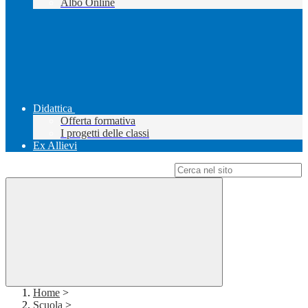
Albo Online
Didattica
Offerta formativa
I progetti delle classi
Ex Allievi
Campo di ricerca per le pagine del sito
Home
>
Scuola
>