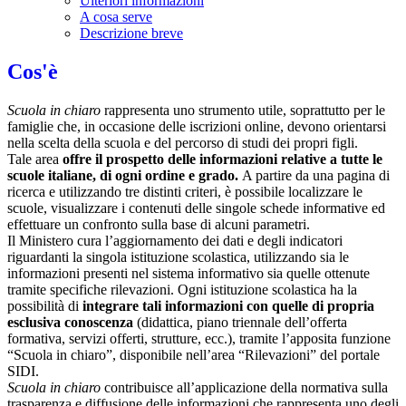
Ulteriori informazioni
A cosa serve
Descrizione breve
Cos'è
Scuola in chiaro
rappresenta uno strumento utile, soprattutto per le
famiglie che, in occasione delle iscrizioni online, devono orientarsi
nella scelta della scuola e del percorso di studi dei propri figli.
Tale area
offre il prospetto delle informazioni relative a tutte le
scuole italiane, di ogni ordine e grado.
A partire da una pagina di
ricerca e utilizzando tre distinti criteri, è possibile localizzare le
scuole, visualizzare i contenuti delle singole schede informative ed
effettuare un confronto sulla base di alcuni parametri.
Il Ministero cura l’aggiornamento dei dati e degli indicatori
riguardanti la singola istituzione scolastica, utilizzando sia le
informazioni presenti nel sistema informativo sia quelle ottenute
tramite specifiche rilevazioni.
Ogni istituzione scolastica ha la
possibilità di
integrare tali informazioni con quelle di propria
esclusiva conoscenza
(didattica, piano triennale dell’offerta
formativa, servizi offerti, strutture, ecc.), tramite l’apposita funzione
“Scuola in chiaro”, disponibile nell’area “Rilevazioni” del portale
SIDI.
Scuola in chiaro
contribuisce all’applicazione della normativa sulla
trasparenza e diffusione delle informazioni che rappresenta uno degli