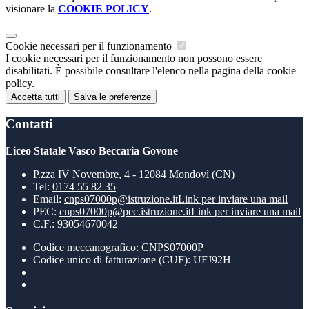
visionare la
COOKIE POLICY
.
Cookie necessari per il funzionamento
I cookie necessari per il funzionamento non possono essere
disabilitati. È possibile consultare l'elenco nella pagina della cookie
policy.
Accetta tutti
Salva le preferenze
Contatti
Liceo Statale Vasco Beccaria Govone
P.zza IV Novembre, 4 - 12084 Mondovì (CN)
Tel:
0174 55 82 35
Email:
cnps07000p@istruzione.it
Link per inviare una mail
PEC:
cnps07000p@pec.istruzione.it
Link per inviare una mail
C.F.: 93054670042
Codice meccanografico: CNPS07000P
Codice unico di fatturazione (CUF): UFJ92H