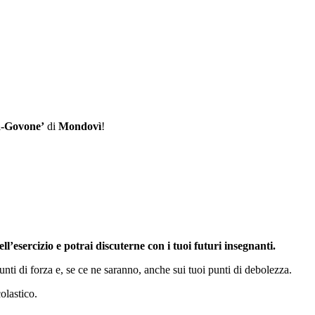
a-Govone’
di
Mondovì
!
l’esercizio e potrai discuterne con i tuoi futuri insegnanti.
nti di forza e, se ce ne saranno, anche sui tuoi punti di debolezza.
olastico.