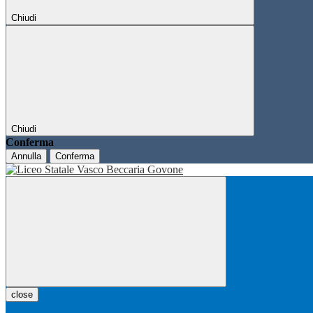
Chiudi
Chiudi
Conferma
Annulla
Conferma
close