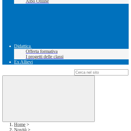
Albo Online
Didattica
Offerta formativa
I progetti delle classi
Ex Allievi
Campo di ricerca per le pagine del sito
Home
>
Novità
>