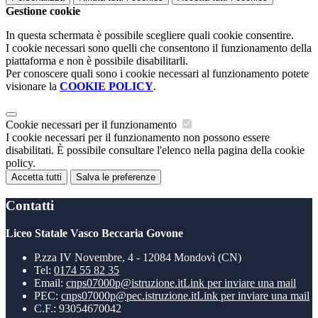
Gestione cookie
In questa schermata è possibile scegliere quali cookie consentire.
I cookie necessari sono quelli che consentono il funzionamento della
piattaforma e non è possibile disabilitarli.
Per conoscere quali sono i cookie necessari al funzionamento potete
visionare la
COOKIE POLICY
.
Cookie necessari per il funzionamento
I cookie necessari per il funzionamento non possono essere
disabilitati. È possibile consultare l'elenco nella pagina della cookie
policy.
Accetta tutti
Salva le preferenze
Contatti
Liceo Statale Vasco Beccaria Govone
P.zza IV Novembre, 4 - 12084 Mondovì (CN)
Tel:
0174 55 82 35
Email:
cnps07000p@istruzione.it
Link per inviare una mail
PEC:
cnps07000p@pec.istruzione.it
Link per inviare una mail
C.F.: 93054670042