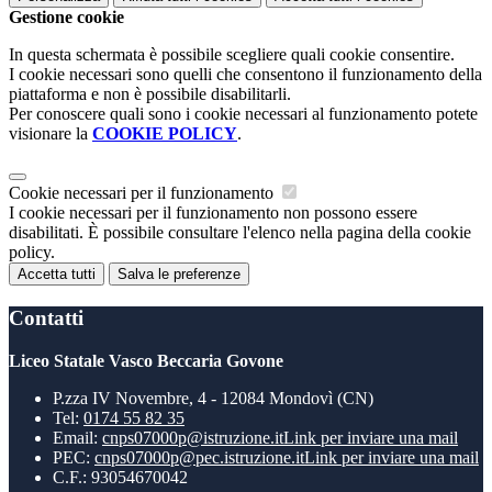
Gestione cookie
In questa schermata è possibile scegliere quali cookie consentire.
I cookie necessari sono quelli che consentono il funzionamento della
piattaforma e non è possibile disabilitarli.
Per conoscere quali sono i cookie necessari al funzionamento potete
visionare la
COOKIE POLICY
.
Cookie necessari per il funzionamento
I cookie necessari per il funzionamento non possono essere
disabilitati. È possibile consultare l'elenco nella pagina della cookie
policy.
Accetta tutti
Salva le preferenze
Contatti
Liceo Statale Vasco Beccaria Govone
P.zza IV Novembre, 4 - 12084 Mondovì (CN)
Tel:
0174 55 82 35
Email:
cnps07000p@istruzione.it
Link per inviare una mail
PEC:
cnps07000p@pec.istruzione.it
Link per inviare una mail
C.F.: 93054670042