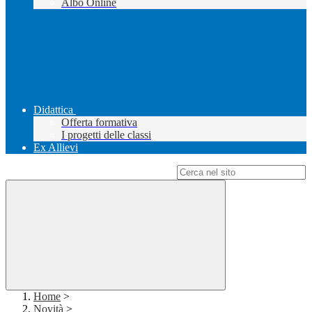
Albo Online
Didattica
Offerta formativa
I progetti delle classi
Ex Allievi
Campo di ricerca per le pagine del sito
Home
>
Novità
>