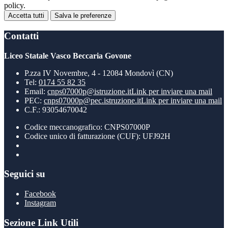
policy.
Accetta tutti
Salva le preferenze
Contatti
Liceo Statale Vasco Beccaria Govone
P.zza IV Novembre, 4 - 12084 Mondovì (CN)
Tel:
0174 55 82 35
Email:
cnps07000p@istruzione.it
Link per inviare una mail
PEC:
cnps07000p@pec.istruzione.it
Link per inviare una mail
C.F.: 93054670042
Codice meccanografico: CNPS07000P
Codice unico di fatturazione (CUF): UFJ92H
Seguici su
Facebook
Instagram
Sezione Link Utili