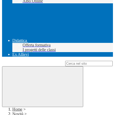
Albo Online
Didattica
Offerta formativa
I progetti delle classi
Ex Allievi
Campo di ricerca per le pagine del sito
Home
>
Novità
>