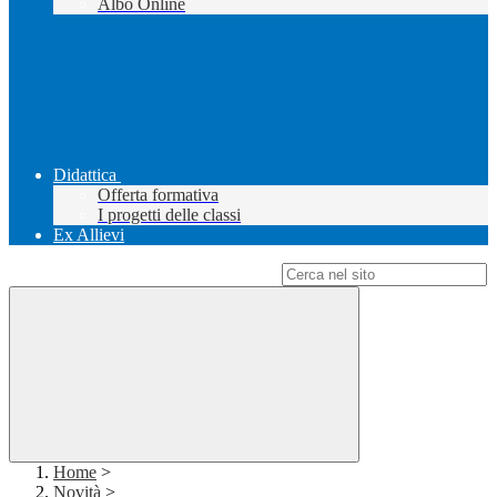
Albo Online
Didattica
Offerta formativa
I progetti delle classi
Ex Allievi
Campo di ricerca per le pagine del sito
Home
>
Novità
>