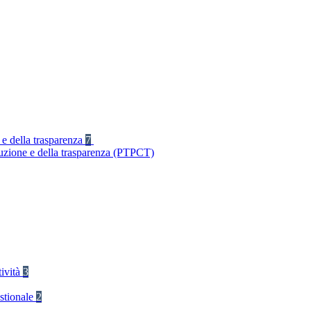
 e della trasparenza
7
ruzione e della trasparenza (PTPCT)
tività
3
stionale
2