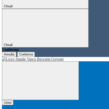
Chiudi
Chiudi
Conferma
Annulla
Conferma
close