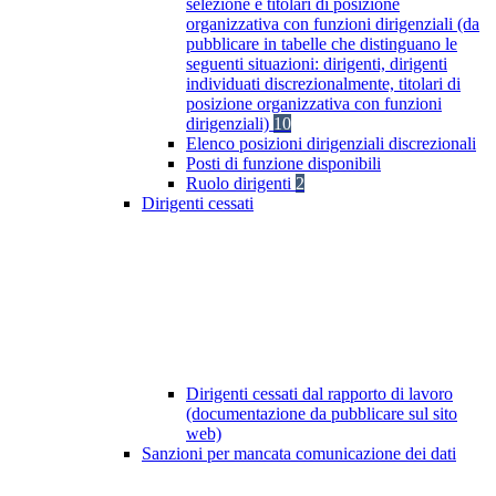
selezione e titolari di posizione
organizzativa con funzioni dirigenziali (da
pubblicare in tabelle che distinguano le
seguenti situazioni: dirigenti, dirigenti
individuati discrezionalmente, titolari di
posizione organizzativa con funzioni
dirigenziali)
10
Elenco posizioni dirigenziali discrezionali
Posti di funzione disponibili
Ruolo dirigenti
2
Dirigenti cessati
Dirigenti cessati dal rapporto di lavoro
(documentazione da pubblicare sul sito
web)
Sanzioni per mancata comunicazione dei dati