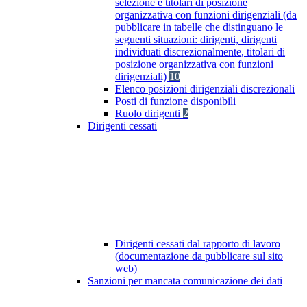
selezione e titolari di posizione
organizzativa con funzioni dirigenziali (da
pubblicare in tabelle che distinguano le
seguenti situazioni: dirigenti, dirigenti
individuati discrezionalmente, titolari di
posizione organizzativa con funzioni
dirigenziali)
10
Elenco posizioni dirigenziali discrezionali
Posti di funzione disponibili
Ruolo dirigenti
2
Dirigenti cessati
Dirigenti cessati dal rapporto di lavoro
(documentazione da pubblicare sul sito
web)
Sanzioni per mancata comunicazione dei dati