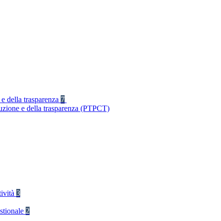
 e della trasparenza
7
ruzione e della trasparenza (PTPCT)
tività
3
stionale
2