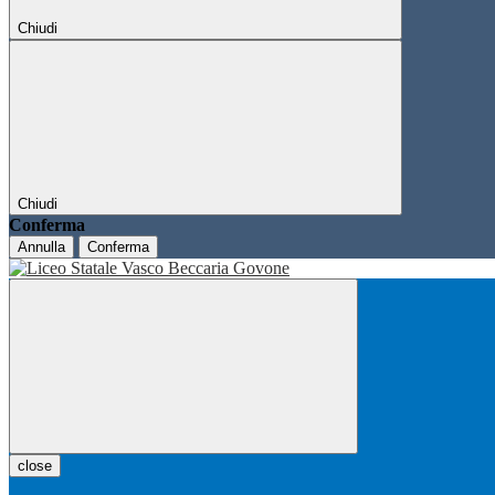
Chiudi
Chiudi
Conferma
Annulla
Conferma
close