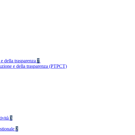
 e della trasparenza
7
ruzione e della trasparenza (PTPCT)
tività
3
stionale
2