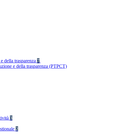
 e della trasparenza
7
ruzione e della trasparenza (PTPCT)
tività
3
stionale
2