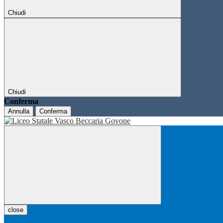
Chiudi
Chiudi
Conferma
Annulla
Conferma
close