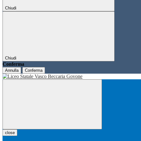
Chiudi
Chiudi
Conferma
Annulla
Conferma
close