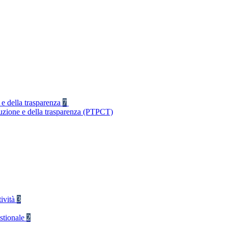
 e della trasparenza
7
ruzione e della trasparenza (PTPCT)
tività
3
stionale
2